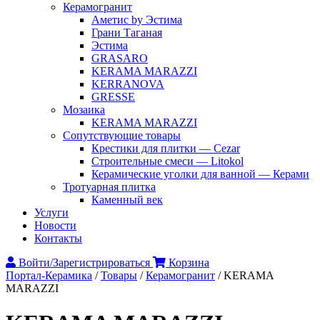
Керамогранит
Аметис by Эстима
Грани Таганая
Эстима
GRASARO
KERAMA MARAZZI
KERRANOVA
GRESSE
Мозаика
KERAMA MARAZZI
Сопутствующие товары
Крестики для плитки — Cezar
Строительные смеси — Litokol
Керамические уголки для ванной — Керами
Тротуарная плитка
Каменный век
Услуги
Новости
Контакты
Войти/Зарегистрироваться
Корзина
Портал-Керамика
/
Товары
/
Керамогранит
/
KERAMA
MARAZZI