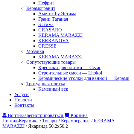
Нефрит
Керамогранит
Аметис by Эстима
Грани Таганая
Эстима
GRASARO
KERAMA MARAZZI
KERRANOVA
GRESSE
Мозаика
KERAMA MARAZZI
Сопутствующие товары
Крестики для плитки — Cezar
Строительные смеси — Litokol
Керамические уголки для ванной — Керами
Тротуарная плитка
Каменный век
Услуги
Новости
Контакты
Войти/Зарегистрироваться
Корзина
Портал-Керамика
/
Товары
/
Керамогранит
/
KERAMA
MARAZZI
/
Якаранда 50,2х50,2