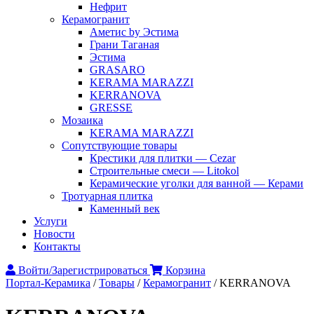
Нефрит
Керамогранит
Аметис by Эстима
Грани Таганая
Эстима
GRASARO
KERAMA MARAZZI
KERRANOVA
GRESSE
Мозаика
KERAMA MARAZZI
Сопутствующие товары
Крестики для плитки — Cezar
Строительные смеси — Litokol
Керамические уголки для ванной — Керами
Тротуарная плитка
Каменный век
Услуги
Новости
Контакты
Войти/Зарегистрироваться
Корзина
Портал-Керамика
/
Товары
/
Керамогранит
/
KERRANOVA