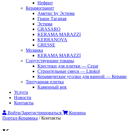
Нефрит
Керамогранит
Аметис by Эстима
Грани Таганая
Эстима
GRASARO
KERAMA MARAZZI
KERRANOVA
GRESSE
Мозаика
KERAMA MARAZZI
Сопутствующие товары
Крестики для плитки — Cezar
Строительные смеси — Litokol
Керамические уголки для ванной — Керами
Тротуарная плитка
Каменный век
Услуги
Новости
Контакты
Войти/Зарегистрироваться
Корзина
Портал-Керамика
/
Контакты