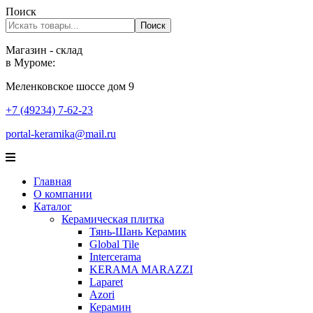
Поиск
Поиск
Магазин - склад
в Муроме:
Меленковское шоссе дом 9
+7 (49234) 7-62-23
portal-keramika@mail.ru
Главная
О компании
Каталог
Керамическая плитка
Тянь-Шань Керамик
Global Tile
Intercerama
KERAMA MARAZZI
Laparet
Аzori
Керамин