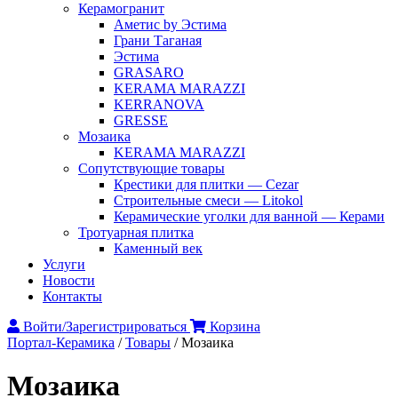
Керамогранит
Аметис by Эстима
Грани Таганая
Эстима
GRASARO
KERAMA MARAZZI
KERRANOVA
GRESSE
Мозаика
KERAMA MARAZZI
Сопутствующие товары
Крестики для плитки — Cezar
Строительные смеси — Litokol
Керамические уголки для ванной — Керами
Тротуарная плитка
Каменный век
Услуги
Новости
Контакты
Войти/Зарегистрироваться
Корзина
Портал-Керамика
/
Товары
/
Мозаика
Мозаика