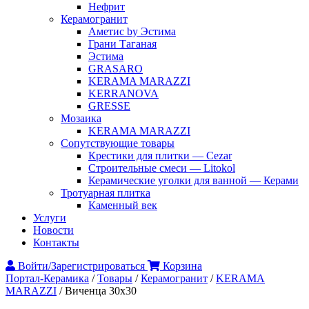
Нефрит
Керамогранит
Аметис by Эстима
Грани Таганая
Эстима
GRASARO
KERAMA MARAZZI
KERRANOVA
GRESSE
Мозаика
KERAMA MARAZZI
Сопутствующие товары
Крестики для плитки — Cezar
Строительные смеси — Litokol
Керамические уголки для ванной — Керами
Тротуарная плитка
Каменный век
Услуги
Новости
Контакты
Войти/Зарегистрироваться
Корзина
Портал-Керамика
/
Товары
/
Керамогранит
/
KERAMA
MARAZZI
/
Виченца 30х30