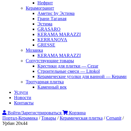
Нефрит
Керамогранит
Аметис by Эстима
Грани Таганая
Эстима
GRASARO
KERAMA MARAZZI
KERRANOVA
GRESSE
Мозаика
KERAMA MARAZZI
Сопутствующие товары
Крестики для плитки — Cezar
Строительные смеси — Litokol
Керамические уголки для ванной — Керами
Тротуарная плитка
Каменный век
Услуги
Новости
Контакты
Войти/Зарегистрироваться
Корзина
Портал-Керамика
/
Товары
/
Керамическая плитка
/
Cersanit
/
Урбан 20х44