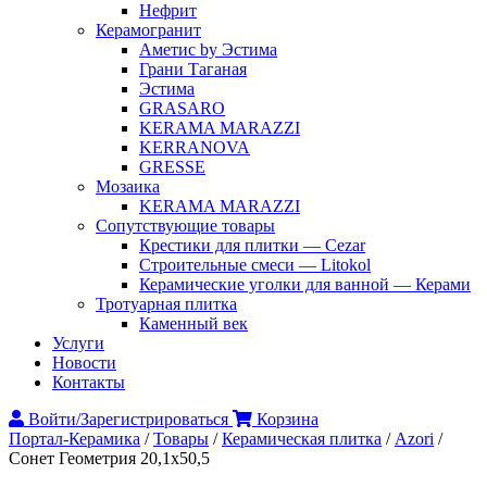
Нефрит
Керамогранит
Аметис by Эстима
Грани Таганая
Эстима
GRASARO
KERAMA MARAZZI
KERRANOVA
GRESSE
Мозаика
KERAMA MARAZZI
Сопутствующие товары
Крестики для плитки — Cezar
Строительные смеси — Litokol
Керамические уголки для ванной — Керами
Тротуарная плитка
Каменный век
Услуги
Новости
Контакты
Войти/Зарегистрироваться
Корзина
Портал-Керамика
/
Товары
/
Керамическая плитка
/
Аzori
/
Сонет Геометрия 20,1х50,5