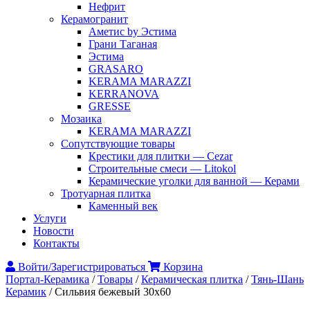
Нефрит
Керамогранит
Аметис by Эстима
Грани Таганая
Эстима
GRASARO
KERAMA MARAZZI
KERRANOVA
GRESSE
Мозаика
KERAMA MARAZZI
Сопутствующие товары
Крестики для плитки — Cezar
Строительные смеси — Litokol
Керамические уголки для ванной — Керами
Тротуарная плитка
Каменный век
Услуги
Новости
Контакты
Войти/Зарегистрироваться
Корзина
Портал-Керамика
/
Товары
/
Керамическая плитка
/
Тянь-Шань
Керамик
/
Сильвия бежевый 30х60