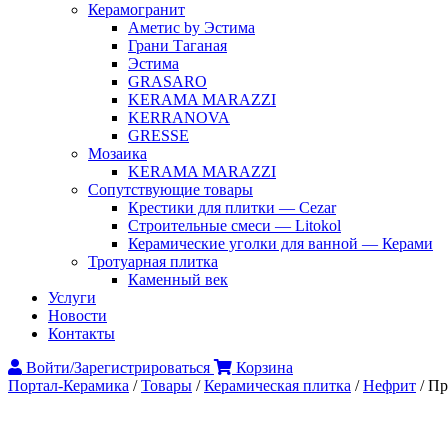
Керамогранит
Аметис by Эстима
Грани Таганая
Эстима
GRASARO
KERAMA MARAZZI
KERRANOVA
GRESSE
Мозаика
KERAMA MARAZZI
Сопутствующие товары
Крестики для плитки — Cezar
Строительные смеси — Litokol
Керамические уголки для ванной — Керами
Тротуарная плитка
Каменный век
Услуги
Новости
Контакты
Войти/Зарегистрироваться
Корзина
Портал-Керамика
/
Товары
/
Керамическая плитка
/
Нефрит
/
Пр