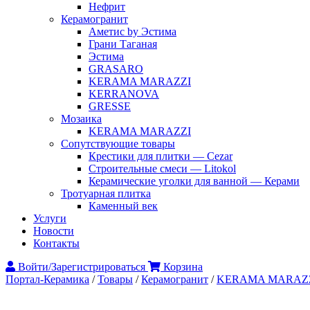
Нефрит
Керамогранит
Аметис by Эстима
Грани Таганая
Эстима
GRASARO
KERAMA MARAZZI
KERRANOVA
GRESSE
Мозаика
KERAMA MARAZZI
Сопутствующие товары
Крестики для плитки — Cezar
Строительные смеси — Litokol
Керамические уголки для ванной — Керами
Тротуарная плитка
Каменный век
Услуги
Новости
Контакты
Войти/Зарегистрироваться
Корзина
Портал-Керамика
/
Товары
/
Керамогранит
/
KERAMA MARAZ