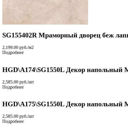
SG155402R Мраморный дворец беж лапп
2,199.00
руб.
/м2
Подробнее
HGD\A174\SG1550L Декор напольный Мр
2,585.00
руб.
/шт
Подробнее
HGD\A175\SG1550L Декор напольный М
2,585.00
руб.
/шт
Подробнее