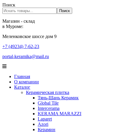
Поиск
Поиск
Магазин - склад
в Муроме:
Меленковское шоссе дом 9
+7 (49234) 7-62-23
portal-keramika@mail.ru
Главная
О компании
Каталог
Керамическая плитка
Тянь-Шань Керамик
Global Tile
Intercerama
KERAMA MARAZZI
Laparet
Аzori
Керамин