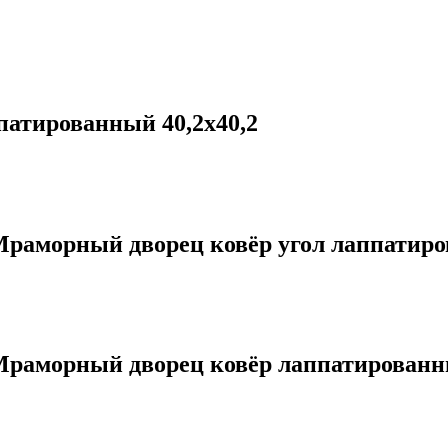
атированный 40,2х40,2
аморный дворец ковёр угол лаппатиров
раморный дворец ковёр лаппатированны