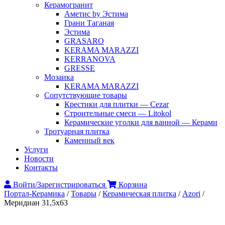
Керамогранит
Аметис by Эстима
Грани Таганая
Эстима
GRASARO
KERAMA MARAZZI
KERRANOVA
GRESSE
Мозаика
KERAMA MARAZZI
Сопутствующие товары
Крестики для плитки — Cezar
Строительные смеси — Litokol
Керамические уголки для ванной — Керами
Тротуарная плитка
Каменный век
Услуги
Новости
Контакты
Войти/Зарегистрироваться
Корзина
Портал-Керамика
/
Товары
/
Керамическая плитка
/
Аzori
/
Меридиан 31,5х63