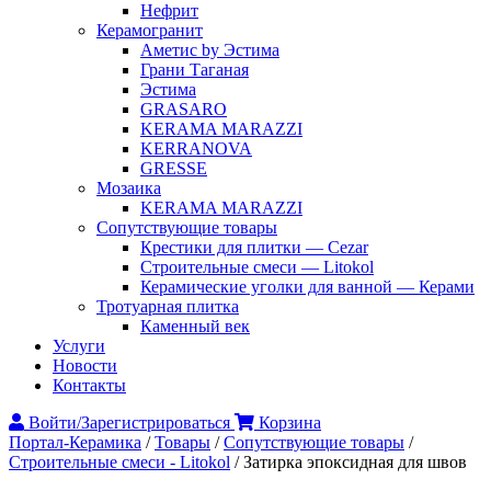
Нефрит
Керамогранит
Аметис by Эстима
Грани Таганая
Эстима
GRASARO
KERAMA MARAZZI
KERRANOVA
GRESSE
Мозаика
KERAMA MARAZZI
Сопутствующие товары
Крестики для плитки — Cezar
Строительные смеси — Litokol
Керамические уголки для ванной — Керами
Тротуарная плитка
Каменный век
Услуги
Новости
Контакты
Войти/Зарегистрироваться
Корзина
Портал-Керамика
/
Товары
/
Сопутствующие товары
/
Строительные смеси - Litokol
/
Затирка эпоксидная для швов