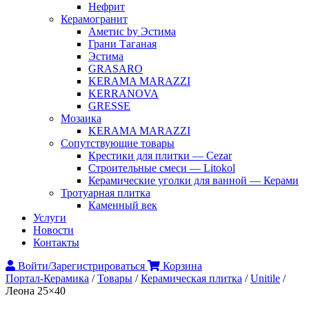
Нефрит
Керамогранит
Аметис by Эстима
Грани Таганая
Эстима
GRASARO
KERAMA MARAZZI
KERRANOVA
GRESSE
Мозаика
KERAMA MARAZZI
Сопутствующие товары
Крестики для плитки — Cezar
Строительные смеси — Litokol
Керамические уголки для ванной — Керами
Тротуарная плитка
Каменный век
Услуги
Новости
Контакты
Войти/Зарегистрироваться
Корзина
Портал-Керамика
/
Товары
/
Керамическая плитка
/
Unitile
/
Леона 25×40