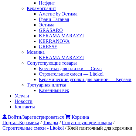
Нефрит
Керамогранит
Аметис by Эстима
Грани Таганая
Эстима
GRASARO
KERAMA MARAZZI
KERRANOVA
GRESSE
Мозаика
KERAMA MARAZZI
Сопутствующие товары
Крестики для плитки — Cezar
Строительные смеси — Litokol
Керамические уголки для ванной — Керами
Тротуарная плитка
Каменный век
Услуги
Новости
Контакты
Войти/Зарегистрироваться
Корзина
Портал-Керамика
/
Товары
/
Сопутствующие товары
/
Строительные смеси - Litokol
/
Клей плиточный для керамики