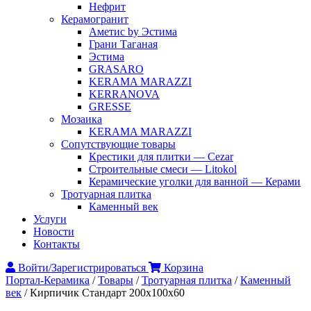
Нефрит
Керамогранит
Аметис by Эстима
Грани Таганая
Эстима
GRASARO
KERAMA MARAZZI
KERRANOVA
GRESSE
Мозаика
KERAMA MARAZZI
Сопутствующие товары
Крестики для плитки — Cezar
Строительные смеси — Litokol
Керамические уголки для ванной — Керами
Тротуарная плитка
Каменный век
Услуги
Новости
Контакты
Войти/Зарегистрироваться
Корзина
Портал-Керамика
/
Товары
/
Тротуарная плитка
/
Каменный
век
/
Кирпичик Стандарт 200x100x60