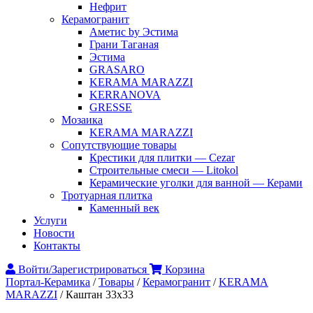
Нефрит
Керамогранит
Аметис by Эстима
Грани Таганая
Эстима
GRASARO
KERAMA MARAZZI
KERRANOVA
GRESSE
Мозаика
KERAMA MARAZZI
Сопутствующие товары
Крестики для плитки — Cezar
Строительные смеси — Litokol
Керамические уголки для ванной — Керами
Тротуарная плитка
Каменный век
Услуги
Новости
Контакты
Войти/Зарегистрироваться
Корзина
Портал-Керамика
/
Товары
/
Керамогранит
/
KERAMA
MARAZZI
/
Каштан 33х33