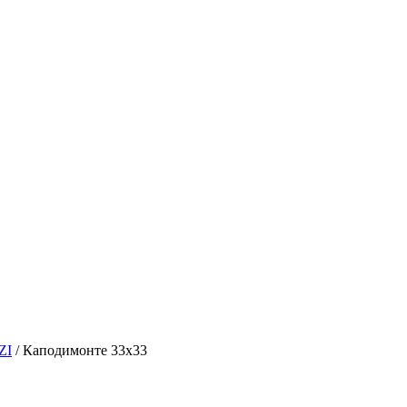
ZI
/
Каподимонте 33х33