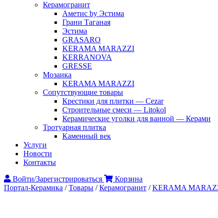
Керамогранит
Аметис by Эстима
Грани Таганая
Эстима
GRASARO
KERAMA MARAZZI
KERRANOVA
GRESSE
Мозаика
KERAMA MARAZZI
Сопутствующие товары
Крестики для плитки — Cezar
Строительные смеси — Litokol
Керамические уголки для ванной — Керами
Тротуарная плитка
Каменный век
Услуги
Новости
Контакты
Войти/Зарегистрироваться
Корзина
Портал-Керамика
/
Товары
/
Керамогранит
/
KERAMA MARAZ