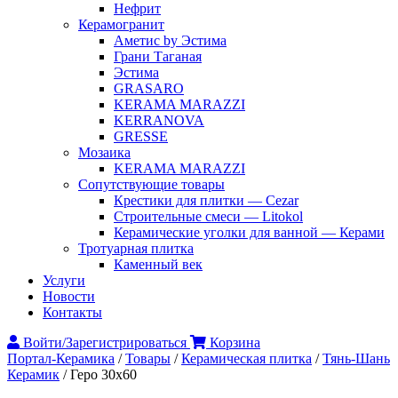
Нефрит
Керамогранит
Аметис by Эстима
Грани Таганая
Эстима
GRASARO
KERAMA MARAZZI
KERRANOVA
GRESSE
Мозаика
KERAMA MARAZZI
Сопутствующие товары
Крестики для плитки — Cezar
Строительные смеси — Litokol
Керамические уголки для ванной — Керами
Тротуарная плитка
Каменный век
Услуги
Новости
Контакты
Войти/Зарегистрироваться
Корзина
Портал-Керамика
/
Товары
/
Керамическая плитка
/
Тянь-Шань
Керамик
/
Геро 30х60