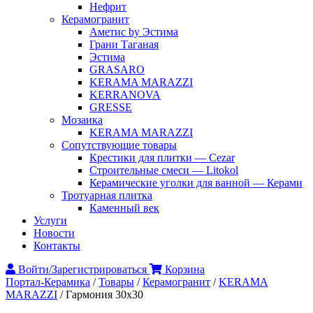
Нефрит
Керамогранит
Аметис by Эстима
Грани Таганая
Эстима
GRASARO
KERAMA MARAZZI
KERRANOVA
GRESSE
Мозаика
KERAMA MARAZZI
Сопутствующие товары
Крестики для плитки — Cezar
Строительные смеси — Litokol
Керамические уголки для ванной — Керами
Тротуарная плитка
Каменный век
Услуги
Новости
Контакты
Войти/Зарегистрироваться
Корзина
Портал-Керамика
/
Товары
/
Керамогранит
/
KERAMA
MARAZZI
/
Гармония 30х30