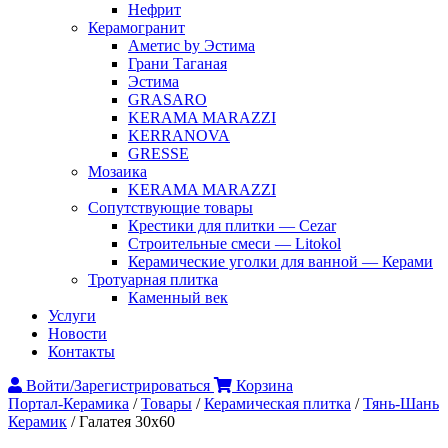
Нефрит
Керамогранит
Аметис by Эстима
Грани Таганая
Эстима
GRASARO
KERAMA MARAZZI
KERRANOVA
GRESSE
Мозаика
KERAMA MARAZZI
Сопутствующие товары
Крестики для плитки — Cezar
Строительные смеси — Litokol
Керамические уголки для ванной — Керами
Тротуарная плитка
Каменный век
Услуги
Новости
Контакты
Войти/Зарегистрироваться
Корзина
Портал-Керамика
/
Товары
/
Керамическая плитка
/
Тянь-Шань
Керамик
/
Галатея 30х60