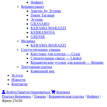
Нефрит
Керамогранит
Аметис by Эстима
Грани Таганая
Эстима
GRASARO
KERAMA MARAZZI
KERRANOVA
GRESSE
Мозаика
KERAMA MARAZZI
Сопутствующие товары
Крестики для плитки — Cezar
Строительные смеси — Litokol
Керамические уголки для ванной — Керами
Тротуарная плитка
Каменный век
Услуги
Новости
Контакты
Войти/Зарегистрироваться
Корзина
Портал-Керамика
/
Товары
/
Керамическая плитка
/
Нефрит
/
Фреш 25х50