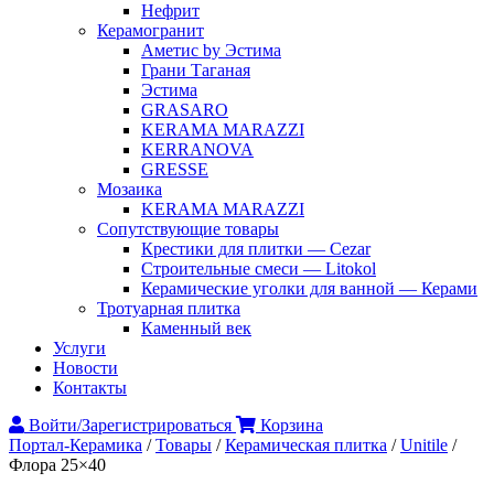
Нефрит
Керамогранит
Аметис by Эстима
Грани Таганая
Эстима
GRASARO
KERAMA MARAZZI
KERRANOVA
GRESSE
Мозаика
KERAMA MARAZZI
Сопутствующие товары
Крестики для плитки — Cezar
Строительные смеси — Litokol
Керамические уголки для ванной — Керами
Тротуарная плитка
Каменный век
Услуги
Новости
Контакты
Войти/Зарегистрироваться
Корзина
Портал-Керамика
/
Товары
/
Керамическая плитка
/
Unitile
/
Флора 25×40