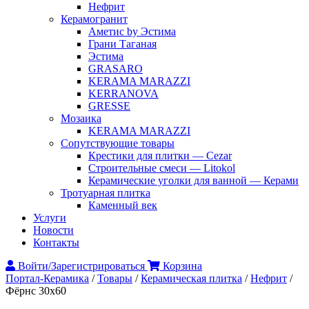
Нефрит
Керамогранит
Аметис by Эстима
Грани Таганая
Эстима
GRASARO
KERAMA MARAZZI
KERRANOVA
GRESSE
Мозаика
KERAMA MARAZZI
Сопутствующие товары
Крестики для плитки — Cezar
Строительные смеси — Litokol
Керамические уголки для ванной — Керами
Тротуарная плитка
Каменный век
Услуги
Новости
Контакты
Войти/Зарегистрироваться
Корзина
Портал-Керамика
/
Товары
/
Керамическая плитка
/
Нефрит
/
Фёрнс 30х60