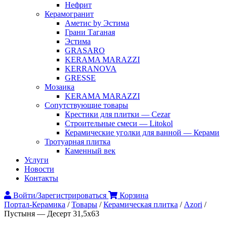
Нефрит
Керамогранит
Аметис by Эстима
Грани Таганая
Эстима
GRASARO
KERAMA MARAZZI
KERRANOVA
GRESSE
Мозаика
KERAMA MARAZZI
Сопутствующие товары
Крестики для плитки — Cezar
Строительные смеси — Litokol
Керамические уголки для ванной — Керами
Тротуарная плитка
Каменный век
Услуги
Новости
Контакты
Войти/Зарегистрироваться
Корзина
Портал-Керамика
/
Товары
/
Керамическая плитка
/
Аzori
/
Пустыня — Десерт 31,5х63