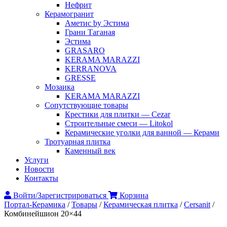
Нефрит
Керамогранит
Аметис by Эстима
Грани Таганая
Эстима
GRASARO
KERAMA MARAZZI
KERRANOVA
GRESSE
Мозаика
KERAMA MARAZZI
Сопутствующие товары
Крестики для плитки — Cezar
Строительные смеси — Litokol
Керамические уголки для ванной — Керами
Тротуарная плитка
Каменный век
Услуги
Новости
Контакты
Войти/Зарегистрироваться
Корзина
Портал-Керамика
/
Товары
/
Керамическая плитка
/
Cersanit
/
Комбинейшион 20×44