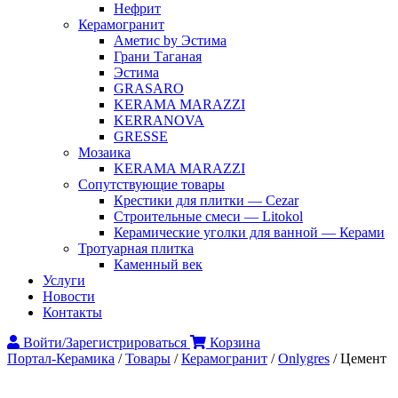
Нефрит
Керамогранит
Аметис by Эстима
Грани Таганая
Эстима
GRASARO
KERAMA MARAZZI
KERRANOVA
GRESSE
Мозаика
KERAMA MARAZZI
Сопутствующие товары
Крестики для плитки — Cezar
Строительные смеси — Litokol
Керамические уголки для ванной — Керами
Тротуарная плитка
Каменный век
Услуги
Новости
Контакты
Войти/Зарегистрироваться
Корзина
Портал-Керамика
/
Товары
/
Керамогранит
/
Onlygres
/
Цемент