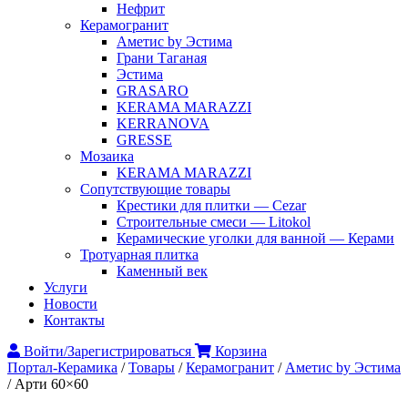
Нефрит
Керамогранит
Аметис by Эстима
Грани Таганая
Эстима
GRASARO
KERAMA MARAZZI
KERRANOVA
GRESSE
Мозаика
KERAMA MARAZZI
Сопутствующие товары
Крестики для плитки — Cezar
Строительные смеси — Litokol
Керамические уголки для ванной — Керами
Тротуарная плитка
Каменный век
Услуги
Новости
Контакты
Войти/Зарегистрироваться
Корзина
Портал-Керамика
/
Товары
/
Керамогранит
/
Аметис by Эстима
/
Арти 60×60