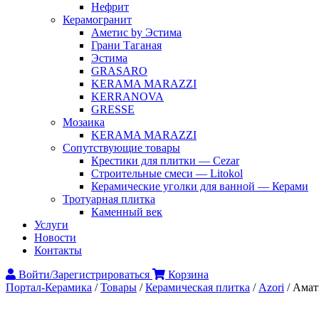
Нефрит
Керамогранит
Аметис by Эстима
Грани Таганая
Эстима
GRASARO
KERAMA MARAZZI
KERRANOVA
GRESSE
Мозаика
KERAMA MARAZZI
Сопутствующие товары
Крестики для плитки — Cezar
Строительные смеси — Litokol
Керамические уголки для ванной — Керами
Тротуарная плитка
Каменный век
Услуги
Новости
Контакты
Войти/Зарегистрироваться
Корзина
Портал-Керамика
/
Товары
/
Керамическая плитка
/
Аzori
/
Амат