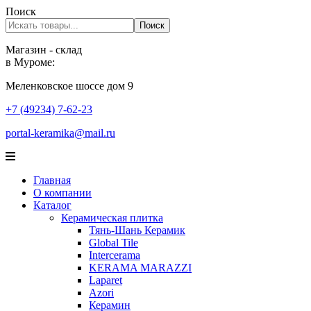
Поиск
Поиск
Магазин - склад
в Муроме:
Меленковское шоссе дом 9
+7 (49234) 7-62-23
portal-keramika@mail.ru
Главная
О компании
Каталог
Керамическая плитка
Тянь-Шань Керамик
Global Tile
Intercerama
KERAMA MARAZZI
Laparet
Аzori
Керамин