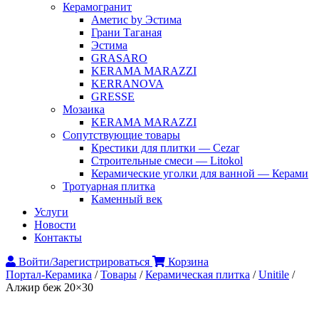
Керамогранит
Аметис by Эстима
Грани Таганая
Эстима
GRASARO
KERAMA MARAZZI
KERRANOVA
GRESSE
Мозаика
KERAMA MARAZZI
Сопутствующие товары
Крестики для плитки — Cezar
Строительные смеси — Litokol
Керамические уголки для ванной — Керами
Тротуарная плитка
Каменный век
Услуги
Новости
Контакты
Войти/Зарегистрироваться
Корзина
Портал-Керамика
/
Товары
/
Керамическая плитка
/
Unitile
/
Алжир беж 20×30