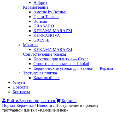
Нефрит
Керамогранит
Аметис by Эстима
Грани Таганая
Эстима
GRASARO
KERAMA MARAZZI
KERRANOVA
GRESSE
Мозаика
KERAMA MARAZZI
Сопутствующие товары
Крестики для плитки — Cezar
Строительные смеси — Litokol
Керамические уголки для ванной — Керами
Тротуарная плитка
Каменный век
Услуги
Новости
Контакты
Войти/Зарегистрироваться
Корзина
Портал-Керамика
/
Новости
/
Поступление в продажу
тротуарной плитки «Каменный век»