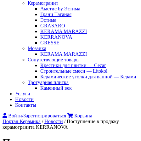
Керамогранит
Аметис by Эстима
Грани Таганая
Эстима
GRASARO
KERAMA MARAZZI
KERRANOVA
GRESSE
Мозаика
KERAMA MARAZZI
Сопутствующие товары
Крестики для плитки — Cezar
Строительные смеси — Litokol
Керамические уголки для ванной — Керами
Тротуарная плитка
Каменный век
Услуги
Новости
Контакты
Войти/Зарегистрироваться
Корзина
Портал-Керамика
/
Новости
/
Поступление в продажу
керамогранита KERRANOVA