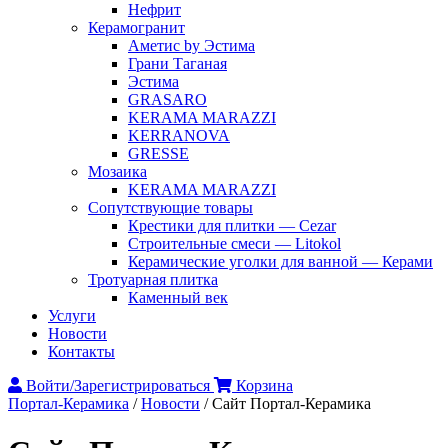
Нефрит
Керамогранит
Аметис by Эстима
Грани Таганая
Эстима
GRASARO
KERAMA MARAZZI
KERRANOVA
GRESSE
Мозаика
KERAMA MARAZZI
Сопутствующие товары
Крестики для плитки — Cezar
Строительные смеси — Litokol
Керамические уголки для ванной — Керами
Тротуарная плитка
Каменный век
Услуги
Новости
Контакты
Войти/Зарегистрироваться
Корзина
Портал-Керамика
/
Новости
/
Сайт Портал-Керамика