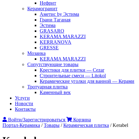
Нефрит
Керамогранит
Аметис by Эстима
Грани Таганая
Эстима
GRASARO
KERAMA MARAZZI
KERRANOVA
GRESSE
Мозаика
KERAMA MARAZZI
Сопутствующие товары
Крестики для плитки — Cezar
Строительные смеси — Litokol
Керамические уголки для ванной — Керами
Тротуарная плитка
Каменный век
Услуги
Новости
Контакты
Войти/Зарегистрироваться
Корзина
Портал-Керамика
/
Товары
/
Керамическая плитка
/
Kerabel