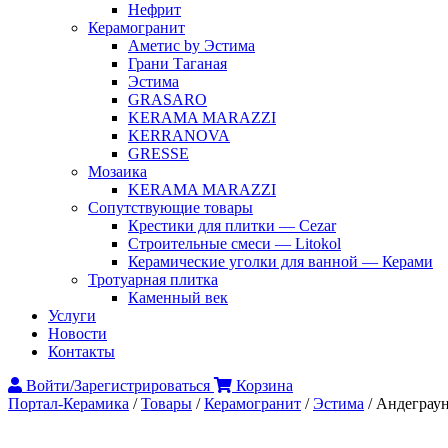
Нефрит
Керамогранит
Аметис by Эстима
Грани Таганая
Эстима
GRASARO
KERAMA MARAZZI
KERRANOVA
GRESSE
Мозаика
KERAMA MARAZZI
Сопутствующие товары
Крестики для плитки — Cezar
Строительные смеси — Litokol
Керамические уголки для ванной — Керами
Тротуарная плитка
Каменный век
Услуги
Новости
Контакты
Войти/Зарегистрироваться
Корзина
Портал-Керамика
/
Товары
/
Керамогранит
/
Эстима
/
Андеграу