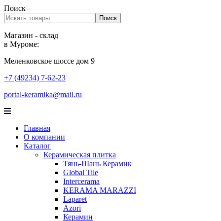
Поиск
Поиск
Магазин - склад
в Муроме:
Меленковское шоссе дом 9
+7 (49234) 7-62-23
portal-keramika@mail.ru
Главная
О компании
Каталог
Керамическая плитка
Тянь-Шань Керамик
Global Tile
Intercerama
KERAMA MARAZZI
Laparet
Аzori
Керамин