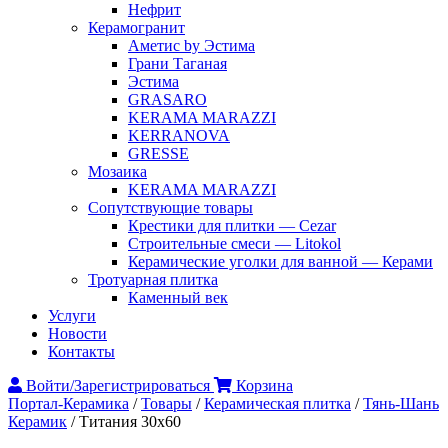
Нефрит
Керамогранит
Аметис by Эстима
Грани Таганая
Эстима
GRASARO
KERAMA MARAZZI
KERRANOVA
GRESSE
Мозаика
KERAMA MARAZZI
Сопутствующие товары
Крестики для плитки — Cezar
Строительные смеси — Litokol
Керамические уголки для ванной — Керами
Тротуарная плитка
Каменный век
Услуги
Новости
Контакты
Войти/Зарегистрироваться
Корзина
Портал-Керамика
/
Товары
/
Керамическая плитка
/
Тянь-Шань
Керамик
/
Титания 30х60