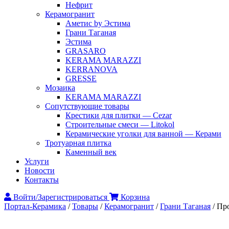
Нефрит
Керамогранит
Аметис by Эстима
Грани Таганая
Эстима
GRASARO
KERAMA MARAZZI
KERRANOVA
GRESSE
Мозаика
KERAMA MARAZZI
Сопутствующие товары
Крестики для плитки — Cezar
Строительные смеси — Litokol
Керамические уголки для ванной — Керами
Тротуарная плитка
Каменный век
Услуги
Новости
Контакты
Войти/Зарегистрироваться
Корзина
Портал-Керамика
/
Товары
/
Керамогранит
/
Грани Таганая
/
Про