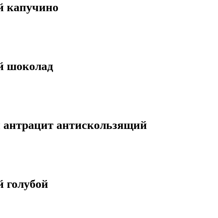
й капучино
й шоколад
й антрацит антискользящий
 голубой