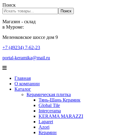
Поиск
Поиск
Магазин - склад
в Муроме:
Меленковское шоссе дом 9
+7 (49234) 7-62-23
portal-keramika@mail.ru
Главная
О компании
Каталог
Керамическая плитка
Тянь-Шань Керамик
Global Tile
Intercerama
KERAMA MARAZZI
Laparet
Аzori
Керамин