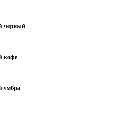
й черный
й кофе
й умбра