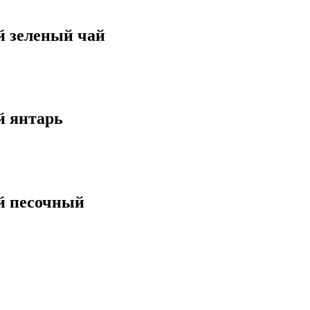
й зеленый чай
й янтарь
й песочный