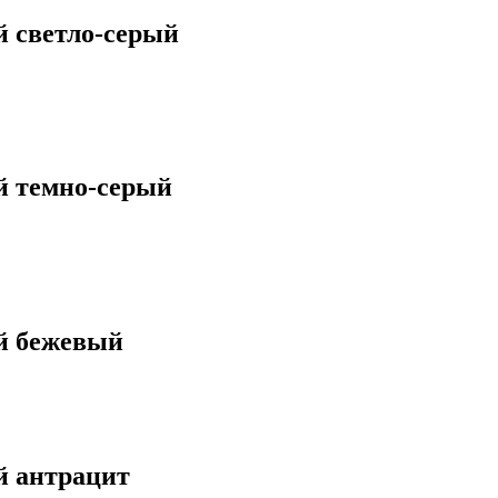
 светло-серый
й темно-серый
й бежевый
й антрацит