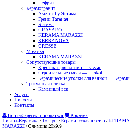
Нефрит
Керамогранит
Аметис by Эстима
Грани Таганая
Эстима
GRASARO
KERAMA MARAZZI
KERRANOVA
GRESSE
Мозаика
KERAMA MARAZZI
Сопутствующие товары
Крестики для плитки — Cezar
Строительные смеси — Litokol
Керамические уголки для ванной — Керами
Тротуарная плитка
Каменный век
Услуги
Новости
Контакты
Войти/Зарегистрироваться
Корзина
Портал-Керамика
/
Товары
/
Керамическая плитка
/
KERAMA
MARAZZI
/
Олимпия 20х9,9