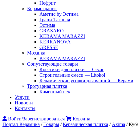
Нефрит
Керамогранит
Аметис by Эстима
Грани Таганая
Эстима
GRASARO
KERAMA MARAZZI
KERRANOVA
GRESSE
Мозаика
KERAMA MARAZZI
Сопутствующие товары
Крестики для плитки — Cezar
Строительные смеси — Litokol
Керамические уголки для ванной — Керами
Тротуарная плитка
Каменный век
Услуги
Новости
Контакты
Войти/Зарегистрироваться
Корзина
Портал-Керамика
/
Товары
/
Керамическая плитка
/
Axima
/
Куб