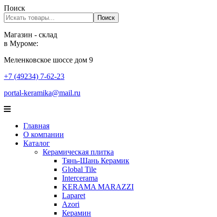
Поиск
Поиск
Магазин - склад
в Муроме:
Меленковское шоссе дом 9
+7 (49234) 7-62-23
portal-keramika@mail.ru
Главная
О компании
Каталог
Керамическая плитка
Тянь-Шань Керамик
Global Tile
Intercerama
KERAMA MARAZZI
Laparet
Аzori
Керамин