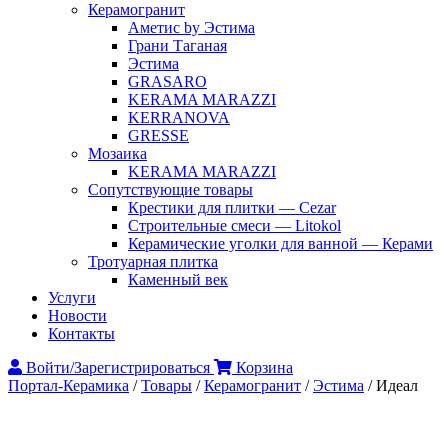
Керамогранит
Аметис by Эстима
Грани Таганая
Эстима
GRASARO
KERAMA MARAZZI
KERRANOVA
GRESSE
Мозаика
KERAMA MARAZZI
Сопутствующие товары
Крестики для плитки — Cezar
Строительные смеси — Litokol
Керамические уголки для ванной — Керами
Тротуарная плитка
Каменный век
Услуги
Новости
Контакты
Войти/Зарегистрироваться
Корзина
Портал-Керамика
/
Товары
/
Керамогранит
/
Эстима
/
Идеал