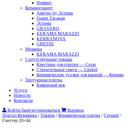
Нефрит
Керамогранит
Аметис by Эстима
Грани Таганая
Эстима
GRASARO
KERAMA MARAZZI
KERRANOVA
GRESSE
Мозаика
KERAMA MARAZZI
Сопутствующие товары
Крестики для плитки — Cezar
Строительные смеси — Litokol
Керамические уголки для ванной — Керами
Тротуарная плитка
Каменный век
Услуги
Новости
Контакты
Войти/Зарегистрироваться
Корзина
Портал-Керамика
/
Товары
/
Керамическая плитка
/
Cersanit
/
Глиттер 20×44