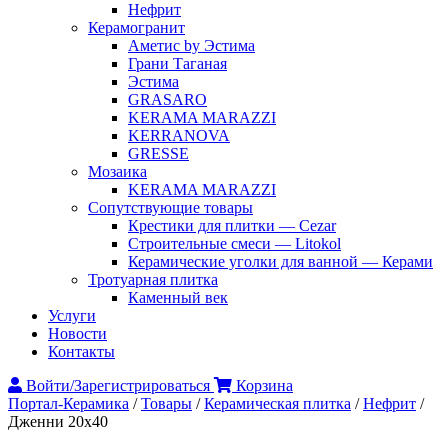
Нефрит
Керамогранит
Аметис by Эстима
Грани Таганая
Эстима
GRASARO
KERAMA MARAZZI
KERRANOVA
GRESSE
Мозаика
KERAMA MARAZZI
Сопутствующие товары
Крестики для плитки — Cezar
Строительные смеси — Litokol
Керамические уголки для ванной — Керами
Тротуарная плитка
Каменный век
Услуги
Новости
Контакты
Войти/Зарегистрироваться
Корзина
Портал-Керамика
/
Товары
/
Керамическая плитка
/
Нефрит
/
Дженни 20х40