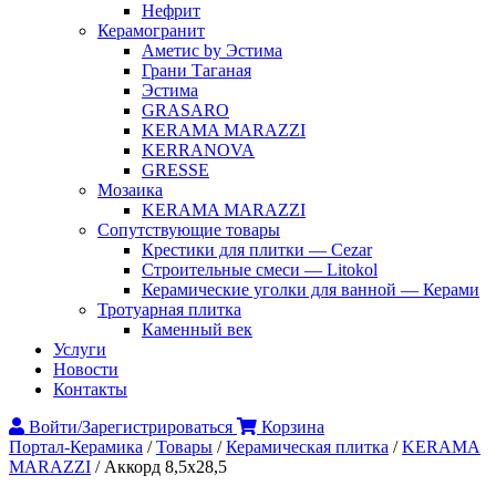
Нефрит
Керамогранит
Аметис by Эстима
Грани Таганая
Эстима
GRASARO
KERAMA MARAZZI
KERRANOVA
GRESSE
Мозаика
KERAMA MARAZZI
Сопутствующие товары
Крестики для плитки — Cezar
Строительные смеси — Litokol
Керамические уголки для ванной — Керами
Тротуарная плитка
Каменный век
Услуги
Новости
Контакты
Войти/Зарегистрироваться
Корзина
Портал-Керамика
/
Товары
/
Керамическая плитка
/
KERAMA
MARAZZI
/
Аккорд 8,5х28,5